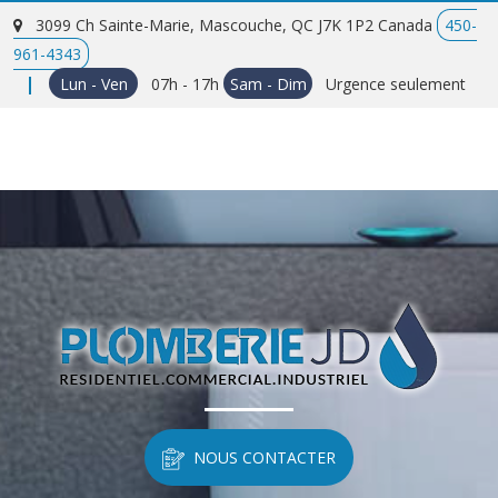
3099 Ch Sainte-Marie,
Mascouche, QC
J7K 1P2
Canada
450-
961-4343
Lun - Ven
07h - 17h
Sam - Dim
Urgence seulement
NOUS CONTACTER
NOUS CONTACTER
NOUS CONTACTER