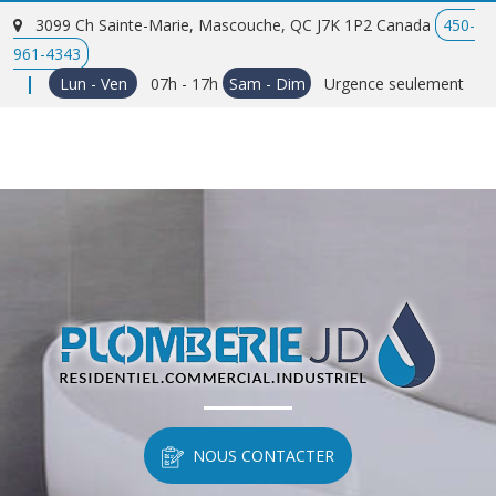
3099 Ch Sainte-Marie,
Mascouche, QC
J7K 1P2
Canada
450-
961-4343
Lun - Ven
07h - 17h
Sam - Dim
Urgence seulement
NOUS CONTACTER
NOUS CONTACTER
NOUS CONTACTER